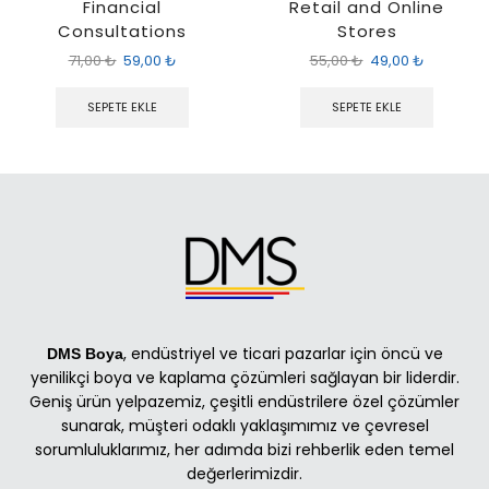
Financial
Retail and Online
Consultations
Stores
71,00
₺
59,00
₺
55,00
₺
49,00
₺
SEPETE EKLE
SEPETE EKLE
, endüstriyel ve ticari pazarlar için öncü ve
DMS Boya
yenilikçi boya ve kaplama çözümleri sağlayan bir liderdir.
Geniş ürün yelpazemiz, çeşitli endüstrilere özel çözümler
sunarak, müşteri odaklı yaklaşımımız ve çevresel
sorumluluklarımız, her adımda bizi rehberlik eden temel
değerlerimizdir.